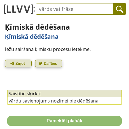
Ķīmiskā dēdēšana
Ķīmiskā dēdēšana
Iežu sairšana ķīmisku procesu ietekmē.
Ziņot
Dalīties
Saistītie šķirkļi:
vārdu savienojums nozīmei pie
dēdēšana
Pameklēt plašāk