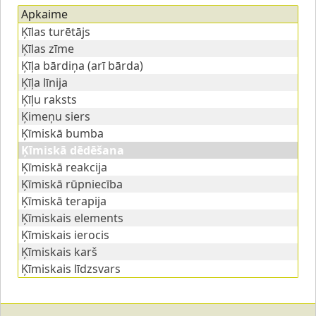
Apkaime
Ķīlas turētājs
Ķīlas zīme
Ķīļa bārdiņa (arī bārda)
Ķīļa līnija
Ķīļu raksts
Ķimeņu siers
Ķīmiskā bumba
Ķīmiskā dēdēšana
Ķīmiskā reakcija
Ķīmiskā rūpniecība
Ķīmiskā terapija
Ķīmiskais elements
Ķīmiskais ierocis
Ķīmiskais karš
Ķīmiskais līdzsvars