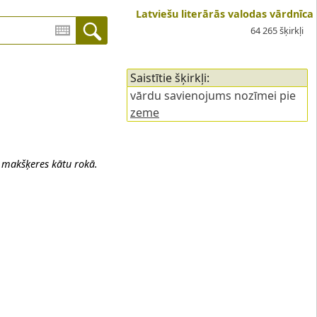
Latviešu literārās valodas vārdnīca
64 265 šķirkļi
Saistītie šķirkļi:
vārdu savienojums nozīmei pie
zeme
u makšķeres kātu rokā.