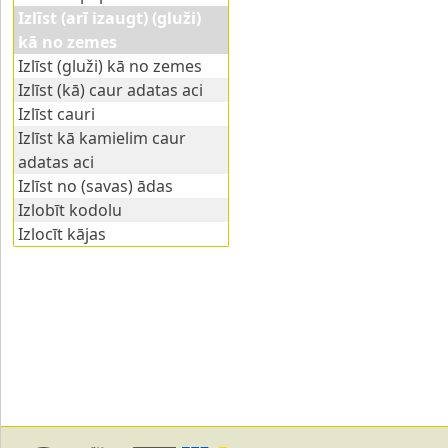
Izlīst (arī izaugt) (gluži)
kā no zemes
Izlīst (gluži) kā no zemes
Izlīst (kā) caur adatas aci
Izlīst cauri
Izlīst kā kamielim caur
adatas aci
Izlīst no (savas) ādas
Izlobīt kodolu
Izlocīt kājas