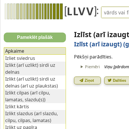
Izlīst (arī izau
Pameklēt plašāk
Izlīst (arī izaugt) 
Apkaime
Pēkšņi parādīties.
Izliet sviedrus
Izlikt (arī uzlikt) sirdi uz
Piemēri
Viņu [pārdomā
delnas
Izlikt (arī uzlikt) sirdi uz
Ziņot
Dalīties
delnas (arī uz plaukstas)
Izlikt cilpas (arī cilpu,
lamatas, slazdu(s))
Izlikt kārtis
Izlikt slazdus (arī slazdu,
cilpu, cilpas, lamatas)
Izlikt uz papīra