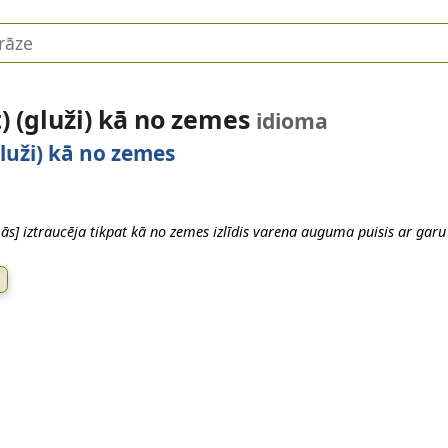
gt) (gluži) kā no zemes
idioma
(gluži) kā no zemes
s] iztraucēja tikpat kā no zemes izlīdis varena auguma puisis ar gar