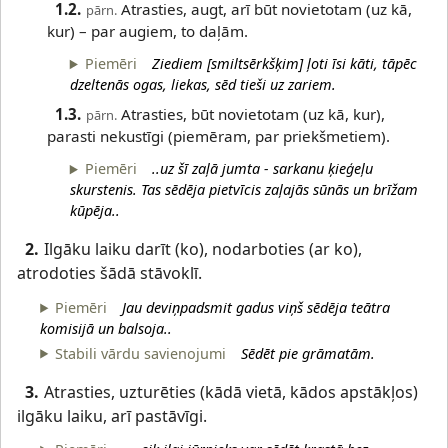
1.2.
Atrasties, augt, arī būt novietotam (uz kā,
pārn.
kur) – par augiem, to daļām.
Piemēri
Ziediem [smiltsērkšķim] ļoti īsi kāti, tāpēc
dzeltenās ogas, liekas, sēd tieši uz zariem.
1.3.
Atrasties, būt novietotam (uz kā, kur),
pārn.
parasti nekustīgi (piemēram, par priekšmetiem).
Piemēri
..uz šī zaļā jumta - sarkanu ķieģeļu
skurstenis. Tas sēdēja pietvīcis zaļajās sūnās un brīžam
kūpēja..
2.
Ilgāku laiku darīt (ko), nodarboties (ar ko),
atrodoties šādā stāvoklī.
Piemēri
Jau deviņpadsmit gadus viņš sēdēja teātra
komisijā un balsoja..
Stabili vārdu savienojumi
Sēdēt pie grāmatām.
3.
Atrasties, uzturēties (kādā vietā, kādos apstākļos)
ilgāku laiku, arī pastāvīgi.