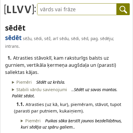
sēdēt
sēdēt
sēžu, sēdi, sēž, arī sēdu, sēdi, sēd, pag. sēdēju;
intrans.
1.
Atrasties stāvoklī, kam raksturīgs balsts uz
gurniem, vertikāla ķermeņa augšdaļa un (parasti)
saliektas kājas.
Piemēri
Sēdēt uz krēsla.
Stabili vārdu savienojumi
..Sēdēt uz savas mantas.
Palikt sēdot.
1.1.
Atrasties (uz kā, kur), piemēram, stāvot, tupot
(parasti par putniem, kukaiņiem).
Piemēri
Puikas sāka ķerstīt jaunos bezdelīdzēnus,
kuri sēdēja uz spāru galiem..