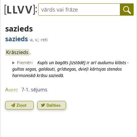
sazieds
sazieds
-a, v.; reti
Krāszieds
.
Piemēri
Kupls un bagāts [izstādē] ir arī audumu klāsts -
gultas segas, galdauti, grīdsegas, dvieļi kārtojas stendos
harmoniskā krāsu saziedā.
7-1. sējums
Avoti:
Ziņot
Dalīties