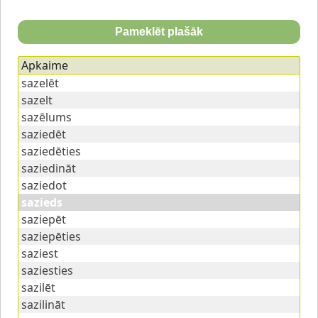
Pameklēt plašāk
Apkaime
sazelēt
sazelt
sazēlums
saziedēt
saziedēties
saziedināt
saziedot
sazieds
saziepēt
saziepēties
saziest
saziesties
sazilēt
sazilināt