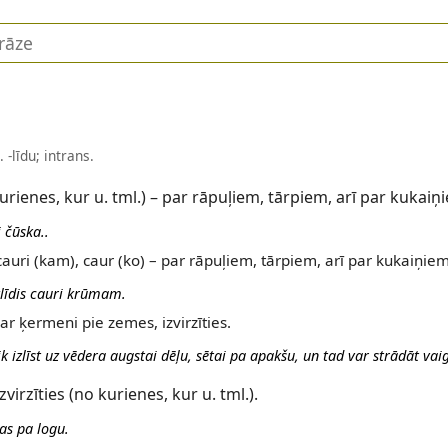
. -līdu; intrans.
 kurienes, kur u. tml.) – par rāpuļiem, tārpiem, arī par kukaiņ
i čūska..
 cauri (kam), caur (ko) – par rāpuļiem, tārpiem, arī par kukaiņiem
izlīdis cauri krūmam.
ar ķermeni pie zemes, izvirzīties.
k izlīst uz vēdera augstai dēļu, sētai pa apakšu, un tad var strādāt vai
zvirzīties (no kurienes, kur u. tml.).
bas pa logu.