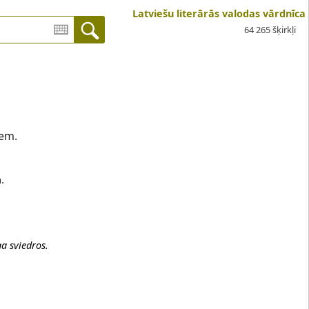
Latviešu literārās valodas vārdnīca
64 265 šķirkļi
iem.
.
ga sviedros.