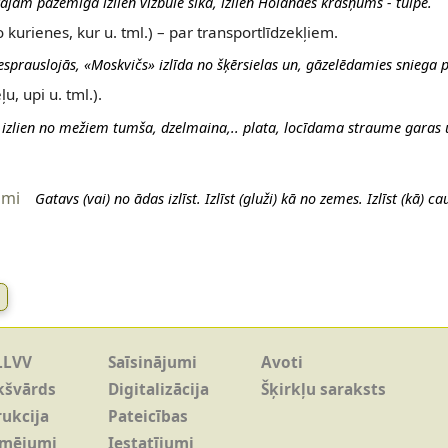
kājām pazemīga izlien vizbule sīka, izlien Holandes krāšņums - tulpe.
no kurienes, kur u. tml.) – par transportlīdzekļiem.
esprauslojās, «Moskvičs» izlīda no šķērsielas un, gāzelēdamies sniega 
u, upi u. tml.).
e izlien no mežiem tumša, dzelmaina,.. plata, locīdama straume garas 
umi
Gatavs (vai) no ādas izlīst. Izlīst (gluži) kā no zemes. Izlīst (kā) c
LLVV
Saīsinājumi
Avoti
kšvārds
Digitalizācija
Šķirkļu saraksts
rukcija
Pateicības
īmējumi
Iestatījumi