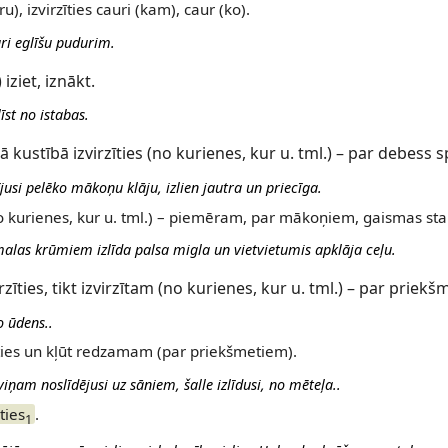
u), izvirzīties cauri (kam), caur (ko).
uri eglīšu pudurim.
 iziet, iznākt.
līst no istabas.
 kustībā izvirzīties (no kurienes, kur u. tml.) – par debess 
ījusi pelēko mākoņu klāju, izlien jautra un priecīga.
(no kurienes, kur u. tml.) – piemēram, par mākoņiem, gaismas st
las krūmiem izlīda palsa migla un vietvietumis apklāja ceļu.
irzīties, tikt izvirzītam (no kurienes, kur u. tml.) – par priek
no ūdens..
kties un kļūt redzamam (par priekšmetiem).
iņam noslīdējusi uz sāniem, šalle izlīdusi, no mēteļa..
ties
.
1