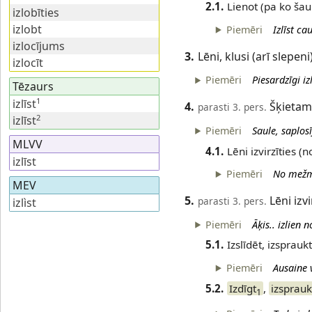
2.1.
Lienot (pa ko šaur
izlobīties
izlobt
Piemēri
Izlīst ca
izlocījums
3.
Lēni, klusi (arī slepeni)
izlocīt
Piemēri
Piesardzīgi iz
Tēzaurs
1
izlīst
4.
Šķietamā
parasti 3. pers.
2
izlīst
Piemēri
Saule, saplos
MLVV
4.1.
Lēni izvirzīties 
izlīst
Piemēri
No mežma
MEV
5.
Lēni izv
parasti 3. pers.
izlìst
Piemēri
Āķis.. izlien 
5.1.
Izslīdēt, izsprau
Piemēri
Ausaine v
5.2.
Izdīgt
,
izsprauk
1