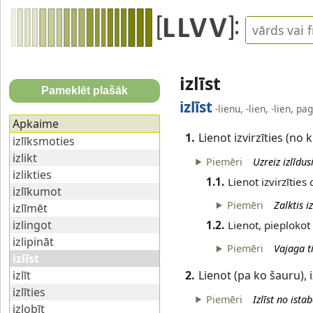
izlīst
Pameklēt plašāk
izlīst
-lienu, -lien, -lien, pag
Apkaime
1.
Lienot izvirzīties (no
izlīksmoties
izlikt
Piemēri
Uzreiz izlīdus
izlikties
1.1.
Lienot izvirzīties
izlīkumot
Piemēri
Zalktis 
izlīmēt
izlingot
1.2.
Lienot, pieplokot 
izlipināt
Piemēri
Vajaga ti
izlīst
2.
Lienot (pa ko šauru), i
izlīt
izlīties
Piemēri
Izlīst no ista
izlobīt