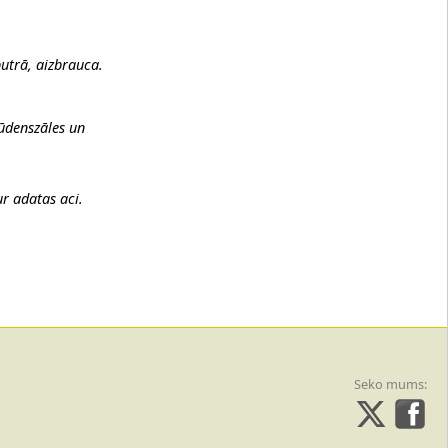
putrā, aizbrauca.
ūdenszāles un
aur adatas aci.
Seko mums: