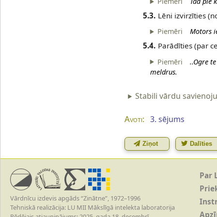
Piemēri
Tad pie 
5.3.
Lēni izvirzīties (
Piemēri
Motors i
5.4.
Parādīties (par ceļ
Piemēri
..Ogre t
meldrus.
Stabili vārdu savienoj
3. sējums
Avoti:
Ziņot
Dalīties
Par 
Prie
Vārdnīcu izdevis apgāds “Zinātne”, 1972–1996
Inst
Tehniskā realizācija: LU MII Mākslīgā intelekta laboratorija
Apz
Pēdējais atjauninājums: 2025. gada 18. decembrī